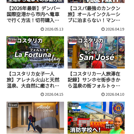
【2026年最新】デンバー
【コスパ最強のカンクン
国際空港から市内へ電車
旅】オールインクルーシ
で行く方法！切符購入〜
ブに泊まらない！マンダ
乗車まで解説
ラビーチクラブが最高に
2026.05.13
2026.04.19
効率的な理由
Travel
Travel
【コスタリカ女子一人
【コスタリカ一人旅滞在
旅】アレナル火山と天然
記録】サンホセ街歩きか
温泉、大自然に癒される
ら温泉の街フォルトゥナ
フォルトゥナの休日
への移動まで
2026.04.15
2026.04.10
Travel
Travel