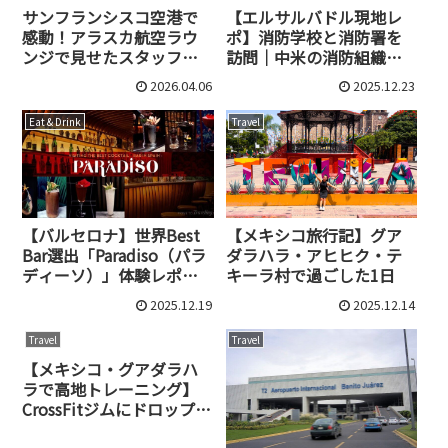
サンフランシスコ空港で
【エルサルバドル現地レ
感動！アラスカ航空ラウ
ポ】消防学校と消防署を
ンジで見せたスタッフの
訪問｜中米の消防組織と
「神対応」体験記
は？
2026.04.06
2025.12.23
Eat & Drink
Travel
【バルセロナ】世界Best
【メキシコ旅行記】グア
Bar選出「Paradiso（パラ
ダラハラ・アヒヒク・テ
ディーソ）」体験レポ｜
キーラ村で過ごした1日
隠し扉の先にある非日常
2025.12.19
2025.12.14
Travel
Travel
【メキシコ・グアダラハ
ラで高地トレーニング】
CrossFitジムにドロップイ
ン｜料金・雰囲気・体験