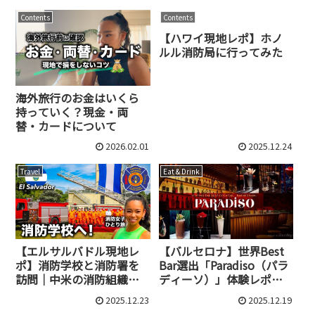
Contents
Contents
【ハワイ現地レポ】ホノ
ルル消防局に行ってみた
海外旅行のお金はいくら
持っていく？現金・両
替・カードについて
2026.02.01
2025.12.24
Travel
Eat & Drink
【エルサルバドル現地レ
【バルセロナ】世界Best
ポ】消防学校と消防署を
Bar選出「Paradiso（パラ
訪問｜中米の消防組織と
ディーソ）」体験レポ｜
は？
隠し扉の先にある非日常
2025.12.23
2025.12.19