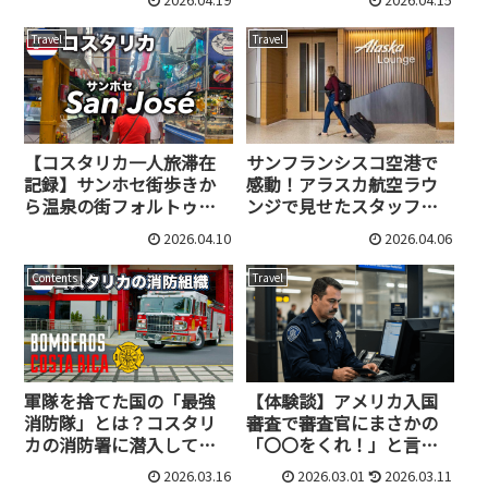
効率的な理由
Travel
Travel
【コスタリカ一人旅滞在
サンフランシスコ空港で
記録】サンホセ街歩きか
感動！アラスカ航空ラウ
ら温泉の街フォルトゥナ
ンジで見せたスタッフの
への移動まで
「神対応」体験記
2026.04.10
2026.04.06
Contents
Travel
軍隊を捨てた国の「最強
【体験談】アメリカ入国
消防隊」とは？コスタリ
審査で審査官にまさかの
カの消防署に潜入してみ
「〇〇をくれ！」と言わ
た！
れた話。
2026.03.16
2026.03.01
2026.03.11