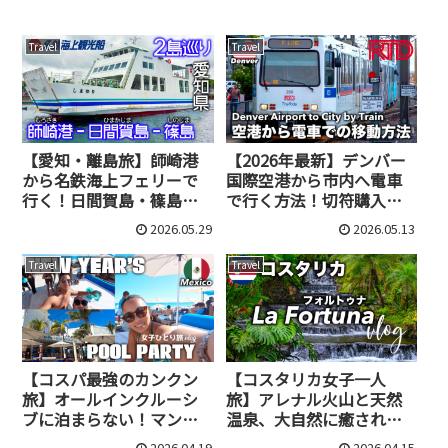
Travel
Travel
【愛知・離島旅】師崎港
【2026年最新】デンバー
から名鉄海上フェリーで
国際空港から市内へ電車
行く！日間賀島・篠島の
で行く方法！切符購入〜
日帰り2島巡り満喫プラン
乗車まで解説
2026.05.29
2026.05.13
Travel
Travel
【コスパ最強のカンクン
【コスタリカ女子一人
旅】オールインクルーシ
旅】アレナル火山と天然
ブに泊まらない！マンダ
温泉、大自然に癒される
ラビーチクラブが最高に
フォルトゥナの休日
2026.04.19
2026.04.15