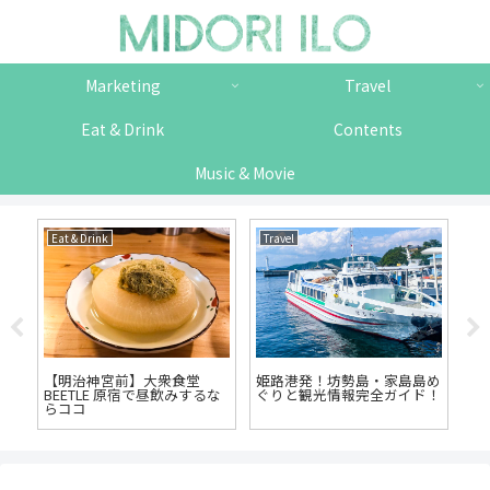
Marketing
Travel
Eat & Drink
Contents
Music & Movie
Eat & Drink
Travel
Ma
作
【明治神宮前】大衆食堂
姫路港発！坊勢島・家島島め
【
BEETLE 原宿で昼飲みするな
ぐりと観光情報完全ガイド！
ク
らココ