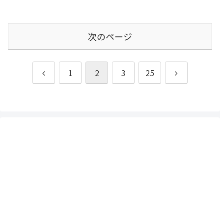
次のページ
前
次
1
2
3
25
へ
へ