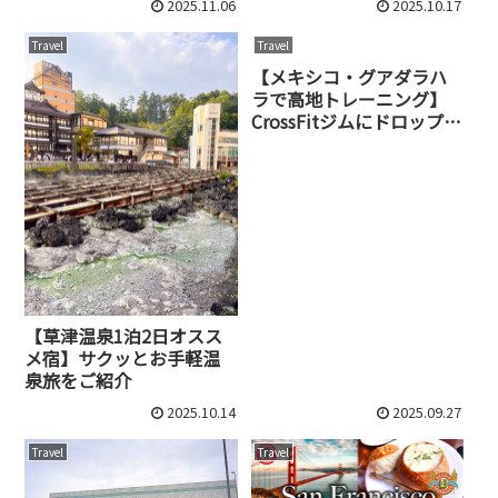
2025.11.06
2025.10.17
Travel
Travel
【メキシコ・グアダラハ
ラで高地トレーニング】
CrossFitジムにドロップイ
ン｜料金・雰囲気・体験
レポ
【草津温泉1泊2日オスス
メ宿】サクッとお手軽温
泉旅をご紹介
2025.10.14
2025.09.27
Travel
Travel