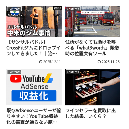
ブの歴史と哲学
Contents
Contents
【サンサルバドル】
住所がなくても助けを呼
CrossFitジムにドロップイ
べる「what3words」緊急
ンしてきました！｜治
時の位置共有ツール
安・料金・雰囲気レポー
2025.12.11
2025.11.26
ト
Contents
Contents
ワインセラーを買取に出
既存AdSenseユーザーが陥
した結果、いくら？
りやすい！YouTube収益
化の審査が通らない原因
と解決法