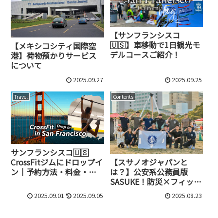
【サンフランシスコ
🇺🇸】車移動で1日観光モ
【メキシコシティ国際空
デルコースご紹介！
港】荷物預かりサービス
について
2025.09.27
2025.09.25
Travel
Contents
サンフランシスコ🇺🇸
【スサノオジャパンと
CrossFitジムにドロップイ
は？】公安系公務員版
ン｜予約方法・料金・雰
SASUKE！防災×フィット
囲気は？
ネスイベントとは？
2025.09.01
2025.09.05
2025.08.23