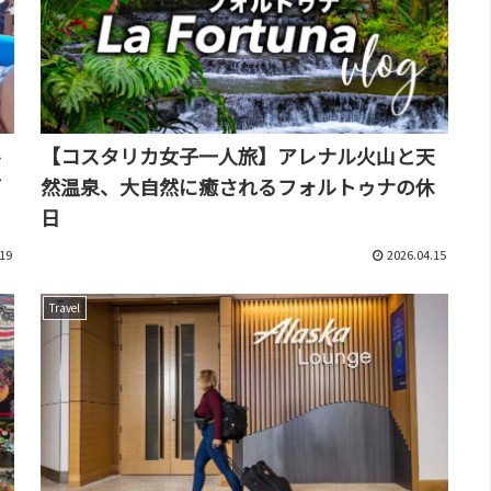
ル
【コスタリカ女子一人旅】アレナル火山と天
ブ
然温泉、大自然に癒されるフォルトゥナの休
日
19
2026.04.15
Travel