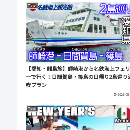
Travel
【愛知・離島旅】師崎港から名鉄海上フェ
ーで行く！日間賀島・篠島の日帰り2島巡り
喫プラン
2026.05.
Travel