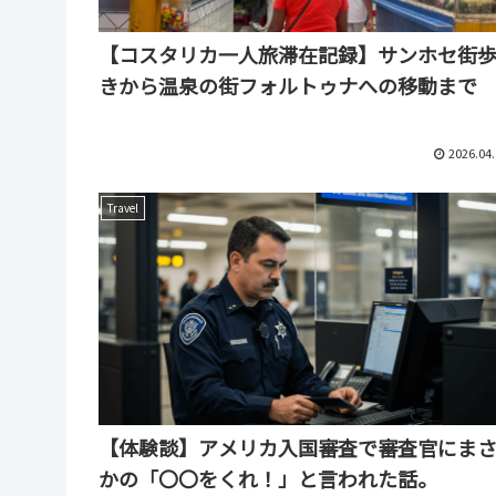
【コスタリカ一人旅滞在記録】サンホセ街
きから温泉の街フォルトゥナへの移動まで
2026.04.
Travel
【体験談】アメリカ入国審査で審査官にま
かの「〇〇をくれ！」と言われた話。