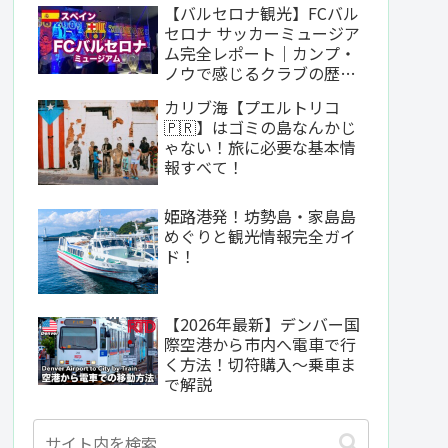
【バルセロナ観光】FCバル
セロナ サッカーミュージア
ム完全レポート｜カンプ・
ノウで感じるクラブの歴史
と哲学
カリブ海【プエルトリコ
🇵🇷】はゴミの島なんかじ
ゃない！旅に必要な基本情
報すべて！
姫路港発！坊勢島・家島島
めぐりと観光情報完全ガイ
ド！
【2026年最新】デンバー国
際空港から市内へ電車で行
く方法！切符購入〜乗車ま
で解説