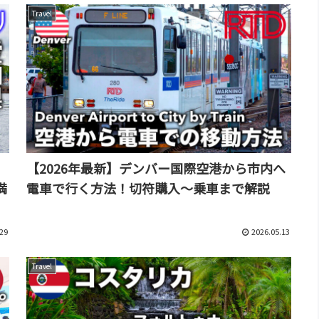
Travel
リ
【2026年最新】デンバー国際空港から市内へ
満
電車で行く方法！切符購入〜乗車まで解説
29
2026.05.13
Travel