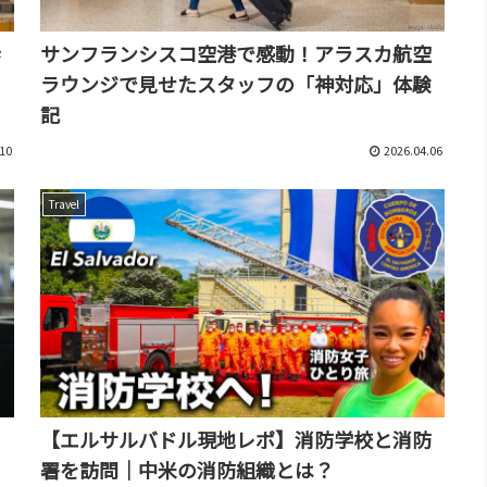
歩
サンフランシスコ空港で感動！アラスカ航空
ラウンジで見せたスタッフの「神対応」体験
記
10
2026.04.06
Travel
さ
【エルサルバドル現地レポ】消防学校と消防
署を訪問｜中米の消防組織とは？