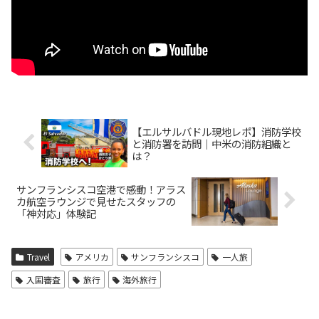
【エルサルバドル現地レポ】消防学校
と消防署を訪問｜中米の消防組織と
は？
サンフランシスコ空港で感動！アラス
カ航空ラウンジで見せたスタッフの
「神対応」体験記
Travel
アメリカ
サンフランシスコ
一人旅
入国審査
旅行
海外旅行