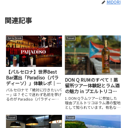
MIDORI
関連記事
Eat & Drink
Travel
【バルセロナ】世界Best
Bar選出「Paradiso（パラ
DON Q RUMのすべて！蒸
ディーソ）」体験レポ｜隠
留所ツアー体験記とラム酒
し扉の先にある非日常
バルセロナで「絶対に行きたいバ
の魅力 in プエルトリコ
ー」は？そこで迷わず名前を挙げ
🇵🇷
1. DON Qラムツアーに参加した
るのが Paradiso（パラディー
理由プエルトリコはラム酒の聖地
ソ） です。世界のバーランキン
として知られています。有名なの
グ The World's 50 Best Bars に毎
は「バカルディ」ですが、今回は
年選出されている名店。2025年
バカルディではなく、地元で最も
は第4位にランクインして...
Travel
Travel
愛され、世界中でも評価の高いラ
ム酒ブランド、【DON Q RUM】