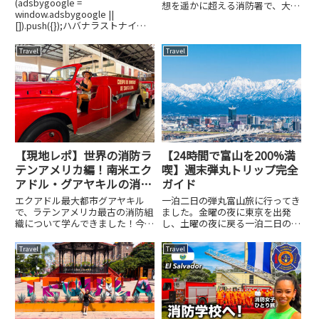
(adsbygoogle =
想を遥かに超える消防署で、大変
window.adsbygoogle ||
驚きました。なぜ驚いたのか？コ
[]).push({});ハバナラストナイ
スタリカという国の特性に絡めて
ト、最終目的地LAへ！飛行機が
お伝えいたします。1. 軍隊がない
飛ばない？！ビニャーレスから帰
国、コスタリカの意外な「顔」中
Travel
Travel
ってきてハバナラストナイトとな
米の楽園、コスタリカ。19...
りました。当初はキャバレーを観
に行...
【現地レポ】世界の消防ラ
【24時間で富山を200%満
テンアメリカ編！南米エク
喫】週末弾丸トリップ完全
アドル・グアヤキルの消防
ガイド
博物館へ〜1835年からの
エクアドル最大都市グアヤキル
一泊二日の弾丸富山旅に行ってき
歴史を学ぶ旅
で、ラテンアメリカ最古の消防組
ました。金曜の夜に東京を出発
織について学んできました！今回
し、土曜の夜に戻る一泊二日の富
の記事では、グアヤキルの消防組
山旅。新幹線で富山駅に向かい、
織の特徴や歴史、日本との違い、
現地での移動はカーシェアを活
Travel
Travel
そして私が訪れた「グアヤキル消
用。雨晴海岸での絶景日の出、氷
防博物館」について紹介します。
見の新鮮な海の幸、歴史ある瑞龍
グアヤキルとは？エクアドルの首
寺、富岩水上ラインでのクルーズ
都...
など...