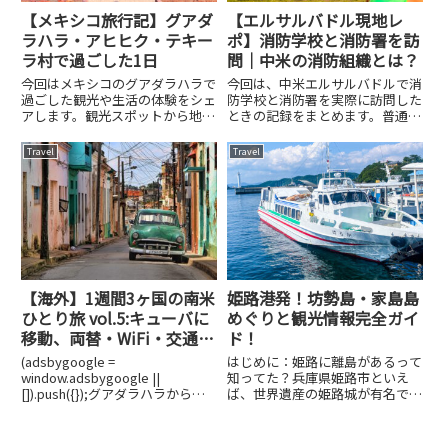
【メキシコ旅行記】グアダ
【エルサルバドル現地レ
ラハラ・アヒヒク・テキー
ポ】消防学校と消防署を訪
ラ村で過ごした1日
問｜中米の消防組織とは？
今回はメキシコのグアダラハラで
今回は、中米エルサルバドルで消
過ごした観光や生活の体験をシェ
防学校と消防署を実際に訪問した
アします。観光スポットから地元
ときの記録をまとめます。普通の
の暮らしまで、ちょっとユニーク
観光ではなかなか見えてこない、
なグアダラハラの1日をお楽しみ
現地の消防組織・教育・装備を、
Travel
Travel
ください。サンフランシスコから
動画とあわせて伝えられたらと思
グアダラハラへ：アエロメヒコ航
います。エルサルバドルの消防組
空で移動2025年8月10日昼...
織について（概要）中米で最も
小...
【海外】1週間3ヶ国の南米
姫路港発！坊勢島・家島島
ひとり旅 vol.5:キューバに
めぐりと観光情報完全ガイ
移動、両替・WiFi・交通
ド！
は？
(adsbygoogle =
はじめに：姫路に離島があるって
window.adsbygoogle ||
知ってた？兵庫県姫路市といえ
[]).push({});グアダラハラからハ
ば、世界遺産の姫路城が有名です
バナへ✈︎GDL→MEX MEX→HVAへ
が、実はその先には美しい離島が
移動。実はグアダラハラからのフ
点在していることをご存じでしょ
ライトは朝6時。それまでに空港
うか？今回紹介するのは、姫路港