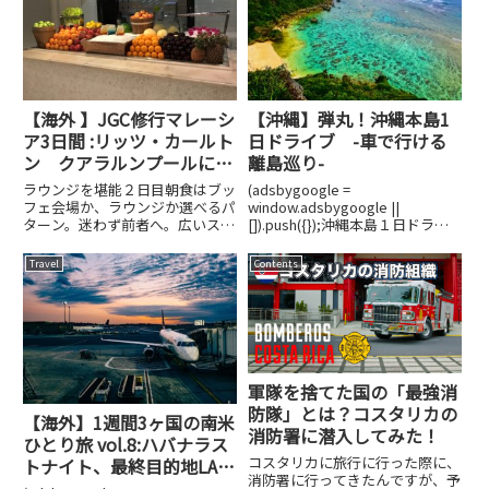
のツアーに行ってき...
【海外 】JGC修行マレーシ
【沖縄】弾丸！沖縄本島1
ア3日間 :リッツ・カールト
日ドライブ -車で行ける
ン クアラルンプールに宿
離島巡り-
泊
ラウンジを堪能２日目朝食はブッ
(adsbygoogle =
フェ会場か、ラウンジか選べるパ
window.adsbygoogle ||
ターン。迷わず前者へ。広いスペ
[]).push({});沖縄本島１日ドライ
ースに素敵な朝食でした。 フル
ブ 〜車で行ける離島巡り〜沖縄
ーツが豊富で嬉しい限りです。ジ
本島は定番観光スポット「美ら海
Travel
Contents
ュースは冷蔵庫にはいってるんで
水族館」、「首里城」、「ナゴパ
すが、自分の好きなフルーツを選
イナップルパーク」などよく聞く
んでジュースにしてくれるバー
と...
が...
軍隊を捨てた国の「最強消
防隊」とは？コスタリカの
【海外】1週間3ヶ国の南米
消防署に潜入してみた！
ひとり旅 vol.8:ハバナラス
コスタリカに旅行に行った際に、
トナイト、最終目的地LA
消防署に行ってきたんですが、予
へ！飛行機が飛ばない？！