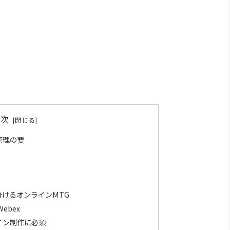
目次
管理の要
分けるオンラインMTG
 Webex
イン制作に必須