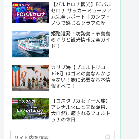
【バルセロナ観光】FCバル
セロナ サッカーミュージア
ム完全レポート｜カンプ・
ノウで感じるクラブの歴史
と哲学
姫路港発！坊勢島・家島島
めぐりと観光情報完全ガイ
ド！
カリブ海【プエルトリコ
🇵🇷】はゴミの島なんかじ
ゃない！旅に必要な基本情
報すべて！
【コスタリカ女子一人旅】
アレナル火山と天然温泉、
大自然に癒されるフォルト
ゥナの休日