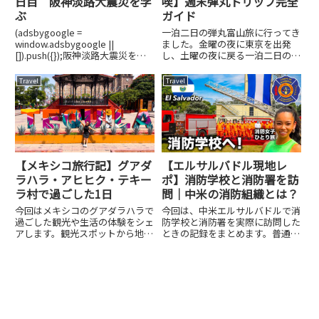
日目 阪神淡路大震災を学
喫】週末弾丸トリップ完全
ぶ
ガイド
(adsbygoogle =
一泊二日の弾丸富山旅に行ってき
window.adsbygoogle ||
ました。金曜の夜に東京を出発
[]).push({});阪神淡路大震災を学
し、土曜の夜に戻る一泊二日の富
ぶ定期的に行っている国内旅行ひ
山旅。新幹線で富山駅に向かい、
とり旅、神戸に行った時の記録。
現地での移動はカーシェアを活
Travel
Travel
２泊３日で旅行中の移動は車とい
用。雨晴海岸での絶景日の出、氷
う前提で行った場所の紹介をして
見の新鮮な海の幸、歴史ある瑞龍
い...
寺、富岩水上ラインでのクルーズ
など...
【メキシコ旅行記】グアダ
【エルサルバドル現地レ
ラハラ・アヒヒク・テキー
ポ】消防学校と消防署を訪
ラ村で過ごした1日
問｜中米の消防組織とは？
今回はメキシコのグアダラハラで
今回は、中米エルサルバドルで消
過ごした観光や生活の体験をシェ
防学校と消防署を実際に訪問した
アします。観光スポットから地元
ときの記録をまとめます。普通の
の暮らしまで、ちょっとユニーク
観光ではなかなか見えてこない、
なグアダラハラの1日をお楽しみ
現地の消防組織・教育・装備を、
ください。サンフランシスコから
動画とあわせて伝えられたらと思
グアダラハラへ：アエロメヒコ航
います。エルサルバドルの消防組
空で移動2025年8月10日昼...
織について（概要）中米で最も
小...