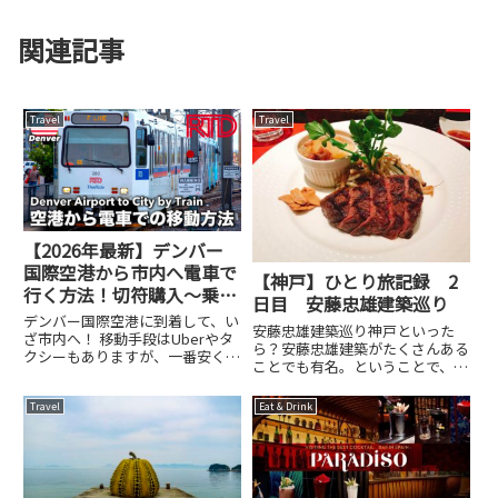
関連記事
Travel
Travel
【2026年最新】デンバー
国際空港から市内へ電車で
【神戸】ひとり旅記録 2
行く方法！切符購入〜乗車
日目 安藤忠雄建築巡り
まで解説
デンバー国際空港に到着して、い
安藤忠雄建築巡り神戸といった
ざ市内へ！ 移動手段はUberやタ
ら？安藤忠雄建築がたくさんある
クシーもありますが、一番安くて
ことでも有名。ということで、ふ
便利なのがRTDの電車「A Line」
らっと見てきました。ザ安藤忠雄
です。今回は、実際にデンバー空
といわんばかりの建築。これは兵
Travel
Eat & Drink
港から市内まで電車での移動方法
庫県立美術館。中は見ていませ
についてまとめました！1. 空港か
ん。これは外階段。上から見た
ら駅へのアクセ...
図。現代美術作家のヤノベケンジ
さんの...