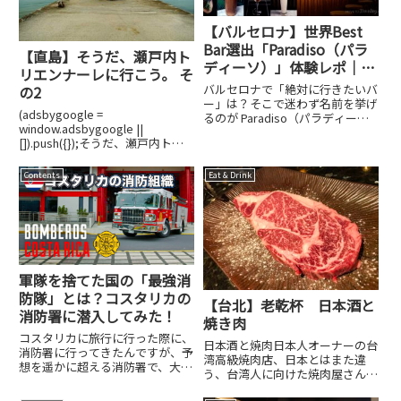
【バルセロナ】世界Best
Bar選出「Paradiso（パラ
【直島】そうだ、瀬戸内ト
ディーソ）」体験レポ｜隠
リエンナーレに行こう。 そ
し扉の先にある非日常
バルセロナで「絶対に行きたいバ
の2
ー」は？そこで迷わず名前を挙げ
(adsbygoogle =
るのが Paradiso（パラディー
window.adsbygoogle ||
ソ） です。世界のバーランキン
[]).push({});そうだ、瀬戸内トリ
グ The World's 50 Best Bars に毎
エンナーレに行こう。 その2⚓︎小
年選出されている名店。2025年
豆島 → 直島（宮浦港）朝イチで
は第4位にランクインして...
Contents
Eat & Drink
移動。といっても、上記のコース
は本数が１日２本程度しかな...
軍隊を捨てた国の「最強消
防隊」とは？コスタリカの
【台北】老乾杯 日本酒と
消防署に潜入してみた！
焼き肉
コスタリカに旅行に行った際に、
日本酒と焼肉日本人オーナーの台
消防署に行ってきたんですが、予
湾高級焼肉店、日本とはまた違
想を遥かに超える消防署で、大変
う、台湾人に向けた焼肉屋さんで
驚きました。なぜ驚いたのか？コ
す。豪州産和牛とアンガス牛の交
スタリカという国の特性に絡めて