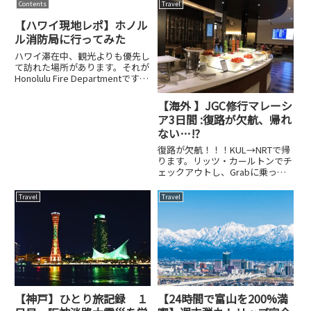
配種を使用。コースで利用です。
Contents
Travel
お伝えいたします。1. 軍隊がない
ここはテーブルに担当スタッフが
国、コスタリカの意外な「顔」中
付いて細かく説明しながら肉を全
【ハワイ現地レポ】ホノル
米の楽園、コスタリカ。19...
て焼いてくれます。う〜ん、台湾
ル消防局に行ってみた
で...
ハワイ滞在中、観光よりも優先し
て訪れた場所があります。それが
Honolulu Fire Departmentです。
ビーチやリゾートのイメージが強
いハワイですが、その裏側では、
【海外 】JGC修行マレーシ
島という特殊な環境で24時間、
ア3日間 :復路が欠航、帰れ
市民と観光客の命を守る消防組織
ない…⁉︎
が機...
復路が欠航！！！KUL→NRTで帰
ります。リッツ・カールトンでチ
ェックアウトし、Grabに乗って
空港へ。するとJALから欠航メー
ルが。台風で使用機とスタッフが
Travel
Travel
来れないため欠航になるとのこ
と。どうしてくれよう...とりあえ
ず空港到着、JALの...
【神戸】ひとり旅記録 １
【24時間で富山を200%満