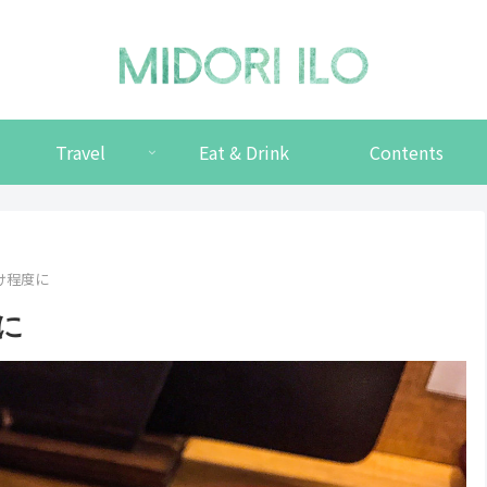
Travel
Eat & Drink
Contents
け程度に
に