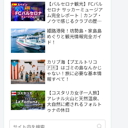
【バルセロナ観光】FCバル
セロナ サッカーミュージア
ム完全レポート｜カンプ・
ノウで感じるクラブの歴史
と哲学
姫路港発！坊勢島・家島島
めぐりと観光情報完全ガイ
ド！
カリブ海【プエルトリコ
🇵🇷】はゴミの島なんかじ
ゃない！旅に必要な基本情
報すべて！
【コスタリカ女子一人旅】
アレナル火山と天然温泉、
大自然に癒されるフォルト
ゥナの休日