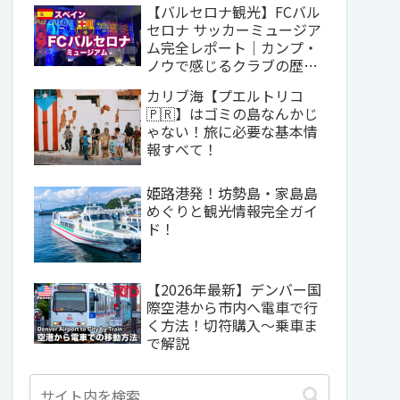
【バルセロナ観光】FCバル
セロナ サッカーミュージア
ム完全レポート｜カンプ・
ノウで感じるクラブの歴史
と哲学
カリブ海【プエルトリコ
🇵🇷】はゴミの島なんかじ
ゃない！旅に必要な基本情
報すべて！
姫路港発！坊勢島・家島島
めぐりと観光情報完全ガイ
ド！
【2026年最新】デンバー国
際空港から市内へ電車で行
く方法！切符購入〜乗車ま
で解説