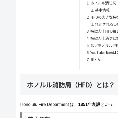
ホノルル消防局（
基本情報
HFDの大きな
想定される災
特徴②｜HFD独
特徴③｜消防と
なぜホノルル消
YouTube動画
まとめ
ホノルル消防局（HFD）とは？
Honolulu Fire Department
は、
1851年創設
という、