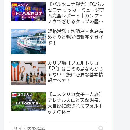
【バルセロナ観光】FCバル
セロナ サッカーミュージア
ム完全レポート｜カンプ・
ノウで感じるクラブの歴史
と哲学
姫路港発！坊勢島・家島島
めぐりと観光情報完全ガイ
ド！
カリブ海【プエルトリコ
🇵🇷】はゴミの島なんかじ
ゃない！旅に必要な基本情
報すべて！
【コスタリカ女子一人旅】
アレナル火山と天然温泉、
大自然に癒されるフォルト
ゥナの休日