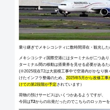
乗り継ぎでメキシコシティに数時間滞在・観光した
メキシコシティ国際空港にはターミナルが二つあり、A
ターミナル間の移動は搭乗券を見せる必要があるた
(※2025現在T2は大規模工事中で空港内がかなり
けたインフラ整備のため、
2025年5月から改修工事
けての第2段階が予定
されています）
荷物の預けサービスはいくつかあるようですが、
今回は
T2
からの出発だったのでこちらのロッカーを