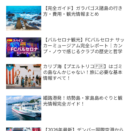
【完全ガイド】ガラパゴス諸島の行き
方・費用・観光情報まとめ
【バルセロナ観光】FCバルセロナ サッ
カーミュージアム完全レポート｜カン
プ・ノウで感じるクラブの歴史と哲学
カリブ海【プエルトリコ🇵🇷】はゴミ
の島なんかじゃない！旅に必要な基本
情報すべて！
姫路港発！坊勢島・家島島めぐりと観
光情報完全ガイド！
【2026年最新】デンバー国際空港から