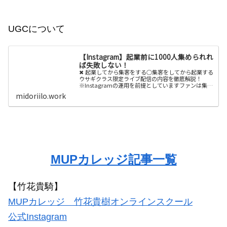
UGCについて
【Instagram】起業前に1000人集められれ
ば失敗しない！
✖︎ 起業してから集客をする○集客をしてから起業する
ウサギクラス限定ライブ配信の内容を徹底解説！
※Instagramの運用を前提としていますファンは集め
られる時代！「竹花さんに会ったことないはけど、
midoriilo.work
フ...
MUPカレッジ記事一覧
【竹花貴騎】
MUPカレッジ 竹花貴樹オンラインスクール
公式Instagram