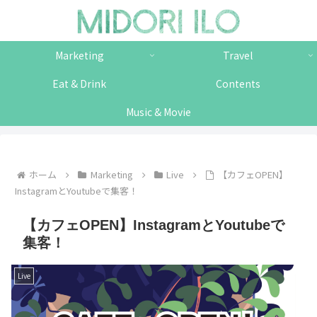
Marketing
Travel
Eat & Drink
Contents
Music & Movie
ホーム
Marketing
Live
【カフェOPEN】
InstagramとYoutubeで集客！
【カフェOPEN】InstagramとYoutubeで
集客！
Live