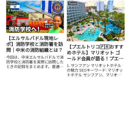
後、サクララウンジで腹ごしらえ
録です。フォルトゥナの大自然を
Travel
Travel
です。JALカレーはやはり外せな
感じる1日フォルトゥナ...
い。そして搭乗、機内へ。 画面
操作のリモコンはこ...
【エルサルバドル現地レ
ポ】消防学校と消防署を訪
【プエルトリコ🇵🇷おすす
問｜中米の消防組織とは？
めホテル】マリオット ゴ
今回は、中米エルサルバドルで消
ールド会員が語る！プエル
防学校と消防署を実際に訪問した
トリコ・サンフアン マリ
1. サンフアン マリオットホテル
ときの記録をまとめます。普通の
オットホテル滞在記
の魅力 SEOキーワード: マリオッ
観光ではなかなか見えてこない、
トホテル サンフアン、マリオッ
現地の消防組織・教育・装備を、
ト ゴールドステータス 特典、プ
動画とあわせて伝えられたらと思
エルトリコ ホテル滞在プエルト
います。エルサルバドルの消防組
リコのサンフアンにあるマリオッ
織について（概要）中米で最も
トサンフアンリゾート＆ステラリ
小...
スカジノホテル（M...