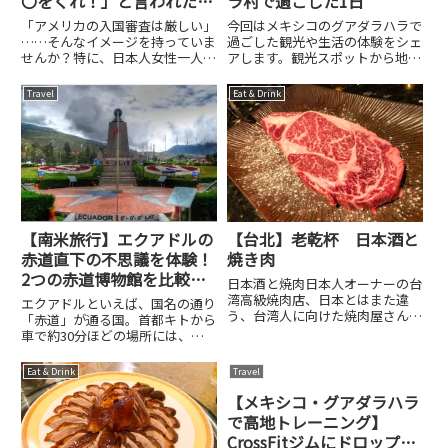
〇をくれ！」と言われた
ラ村で過ごした1日
話。
「アメリカの入国審査は厳しい」
今回はメキシコのグアダラハラで
……そんなイメージを持っていま
過ごした観光や生活の体験をシェ
せんか？特に、日本人女性一人で
アします。観光スポットから地元
入国する際なんて。そう、私はい
の暮らしまで、ちょっとユニーク
つも一人旅をしているので、基本
なグアダラハラの1日をお楽しみ
Travel
Eat & Drink
一人で入国なのですが、最近では
ください。サンフランシスコから
「海外出稼ぎ」が話題となり、入
グアダラハラへ：アエロメヒコ航
国審査時に怪しまれて別室送り
空で移動2025年8月10日昼...
に...
【南米旅行】エクアドルの
【台北】老乾杯 日本酒と
赤道直下の不思議を体験！
焼き肉
2つの赤道博物館を比較し
日本酒と焼肉日本人オーナーの台
てみた
湾高級焼肉店、日本とはまた違
エクアドルといえば、国名の通り
う、台湾人に向けた焼肉屋さんで
「赤道」が通る国。首都キトから
す。豪州産和牛とアンガス牛の交
車で約30分ほどの場所には、地
配種を使用。コースで利用です。
球の中心線＝赤道に関する観光ス
ここはテーブルに担当スタッフが
ポットが点在しています。中でも
Eat & Drink
Travel
付いて細かく説明しながら肉を全
人気なのが、「赤道記念碑（La
て焼いてくれます。う〜ん、台湾
Mitad del Mundo）」と隣にある
【メキシコ・グアダラハラ
で...
「インティニャ...
で高地トレーニング】
CrossFitジムにドロップイ