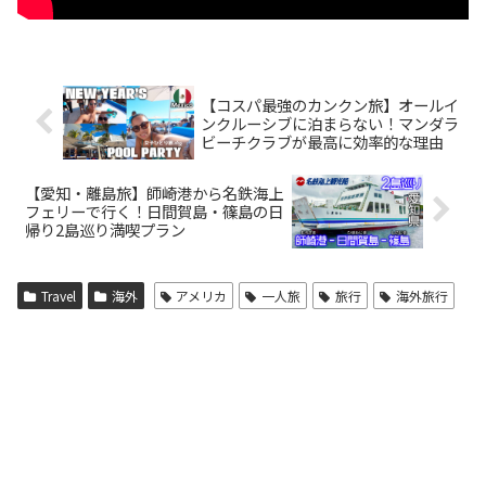
【コスパ最強のカンクン旅】オールイ
ンクルーシブに泊まらない！マンダラ
ビーチクラブが最高に効率的な理由
【愛知・離島旅】師崎港から名鉄海上
フェリーで行く！日間賀島・篠島の日
帰り2島巡り満喫プラン
Travel
海外
アメリカ
一人旅
旅行
海外旅行