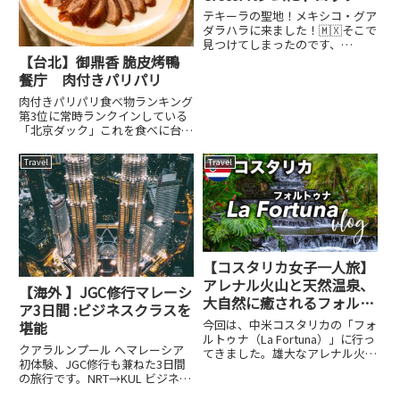
ン｜料金・雰囲気・体験レ
テキーラの聖地！メキシコ・グア
ポ
ダラハラに来ました！🇲🇽そこで
見つけてしまったのです、
「Tequila CrossFit」を！笑テキ
【台北】御鼎香 脆皮烤鴨
ーラ好きの私にとって、絶対に訪
餐庁 肉付きパリパリ
れなければならない場所！という
肉付きパリパリ食べ物ランキング
ことで、Drop in してきたのでそ
第3位に常時ランクインしている
の様子をお届...
「北京ダック」これを食べに台北
に来たと言っても過言ではない。
北京ダックと言っても、皮だけの
Travel
Travel
パリッパリVer.と皮パリに肉付き
Ver.とあると思いますが、どちら
でも好きなので、肉付き...
【コスタリカ女子一人旅】
アレナル火山と天然温泉、
【海外 】JGC修行マレーシ
大自然に癒されるフォルト
ア3日間 :ビジネスクラスを
ゥナの休日
今回は、中米コスタリカの「フォ
堪能
ルトゥナ（La Fortuna）」に行っ
クアラルンプール へマレーシア
てきました。雄大なアレナル火
初体験、JGC修行も兼ねた3日間
山、迫力満点の滝、そしてメイン
の旅行です。NRT→KUL ビジネス
の天然温泉！大自然が好きな方に
クラスの往復予定。NRTに到着
オススメしたい場所、一人旅の記