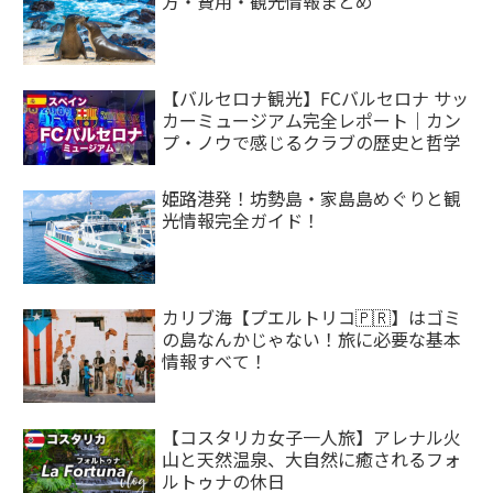
方・費用・観光情報まとめ
【バルセロナ観光】FCバルセロナ サッ
カーミュージアム完全レポート｜カン
プ・ノウで感じるクラブの歴史と哲学
姫路港発！坊勢島・家島島めぐりと観
光情報完全ガイド！
カリブ海【プエルトリコ🇵🇷】はゴミ
の島なんかじゃない！旅に必要な基本
情報すべて！
【コスタリカ女子一人旅】アレナル火
山と天然温泉、大自然に癒されるフォ
ルトゥナの休日