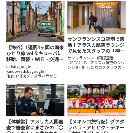
Travel
Travel
サンフランシスコ空港で感
動！アラスカ航空ラウンジ
【海外】1週間3ヶ国の南米
で見せたスタッフの「神対
ひとり旅 vol.5:キューバに
応」体験記
サンフランシスコ国際空港
移動、両替・WiFi・交通
（SFO）で、アラスカ航空のラウ
は？
(adsbygoogle =
ンジを利用した際のスタッフの神
window.adsbygoogle ||
対応とラウンジ内の様子をお伝え
[]).push({});グアダラハラからハ
いたします。アラスカ航空ラウン
バナへ✈︎GDL→MEX MEX→HVAへ
ジの場所ターミナル1（Harvey
移動。実はグアダラハラからのフ
Milk Terminal 1）にあります。保
Travel
Travel
ライトは朝6時。それまでに空港
安検査場を通...
に行かなければならな...
【体験談】アメリカ入国審
【メキシコ旅行記】グアダ
査で審査官にまさかの「〇
ラハラ・アヒヒク・テキー