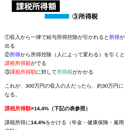
①収入から一律で給与所得控除が引かれると
所得
が
出る
②
所得
から所得控除（人によって変わる）を引くと
課税所得額
がでる
③
課税所得額
に対して
所得税
がかかる
これが、300万円の収入の人だったら、約30万円に
なる。
課税所得額
×14.4%（下記の表参照）
課税所得に
14.4%
をかける（年金・健康保険・雇用