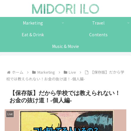
Marketing
Travel
Eat & Drink
Contents
Music & Movie
ホーム
Marketing
Live
【保存版】だから学
校では教えられない！お金の抜け道！-個人編-
【保存版】だから学校では教えられない！
お金の抜け道！-個人編-
Live