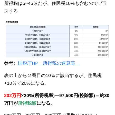
所得税は5~45％だが、住民税10%も含むのでプラ
スする
参考）
国税庁HP 所得税の速算表
表の上から２番目の10％に該当するが、住民税
+10％で20%になる。
202万円
×20%(所得税率)
ー97,500円(
控除額)＝約30
万円が
所得税額
になる。